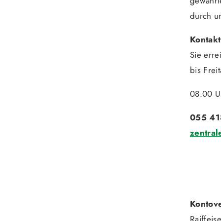
gewährle
durch u
Kontakt
Sie erre
bis Frei
08.00 U
055 41
zentral
Kontov
Raiffeis