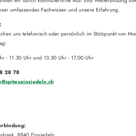
isten wir durch kontinuierliche Aus- und Weiterbildung so
nser umfassendes Fachwissen und unsere Erfahrung.
:
ichen uns telefonisch oder persönlich im Stützpunkt von Mo
tag:
hr - 11.30 Uhr und 13.30 Uhr - 17.00 Uhr
8 28 78
e@spitexeinsiedeln.ch
erbindung:
enbank, 8840 Einsiedeln