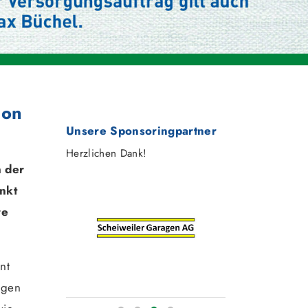
ion
Unsere Sponsoringpartner
Herzlichen Dank!
n der
nkt
re
nt
ngen