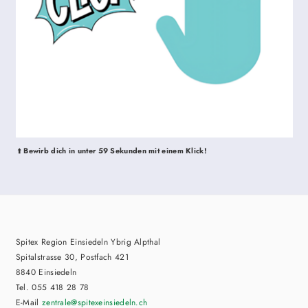
⬆️
Bewirb dich in unter 59 Sekunden mit einem Klick!
Spitex Region Einsiedeln Ybrig Alpthal
Spitalstrasse 30, Postfach 421
8840 Einsiedeln
Tel. 055 418 28 78
E-Mail
zentrale
@spitexeinsiedeln.ch