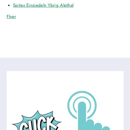
Spitex Einsiedeln Ybrig Alpthal
Flyer