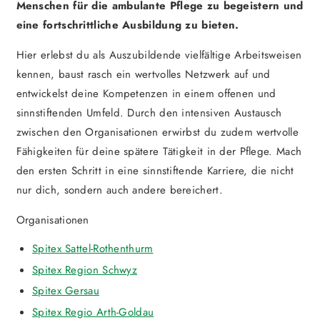
Menschen für die ambulante Pflege zu begeistern und
eine fortschrittliche Ausbildung zu bieten.
Hier erlebst du als Auszubildende vielfältige Arbeitsweisen
kennen, baust rasch ein wertvolles Netzwerk auf und
entwickelst deine Kompetenzen in einem offenen und
sinnstiftenden Umfeld. Durch den intensiven Austausch
zwischen den Organisationen erwirbst du zudem wertvolle
Fähigkeiten für deine spätere Tätigkeit in der Pflege. Mach
den ersten Schritt in eine sinnstiftende Karriere, die nicht
nur dich, sondern auch andere bereichert.
Organisationen
Spitex Sattel-Rothenthurm
Spitex Region Schwyz
Spitex Gersau
Spitex Regio Arth-Goldau